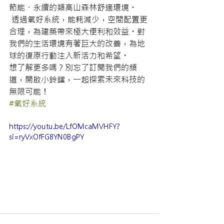
節能、永續的類高山森林舒適環境。
 透過氧好系統，能耗減少，空間配置更
合理，為建築帶來極大便利和效益。對
我們的生活環境有著巨大的改善，為地
球的復原行動注入新活力和希望。
想了解更多嗎？別忘了訂閱我們的頻
道，開啟小鈴鐺，一起探索未來科技的
無限可能！
#氧好系統
https://youtu.be/LfOMcaMVHFY?
si=ryVxOfFG8YN0BgPY