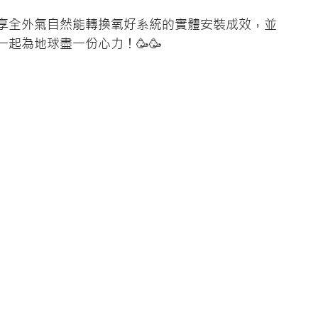
享全外氣自然能轉換氧好系統的實體安裝成效，並
起為地球盡一份心力！🥳🥳