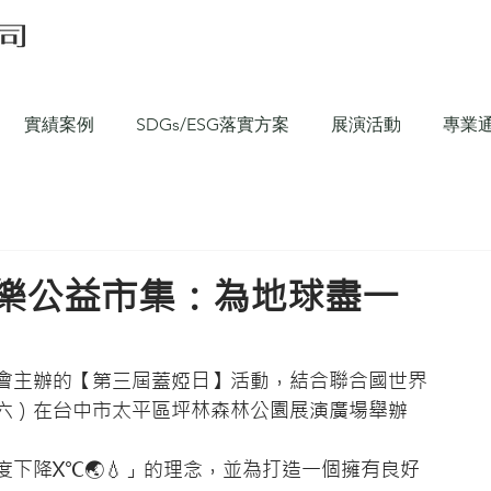
實績案例
SDGs/ESG落實方案
展演活動
專業
SG音樂公益市集：為地球盡一
會主辦的【第三屆蓋婭日】活動，結合聯合國世界
星期六）在台中市太平區坪林森林公園展演廣場舉辦
下降X℃🌏💧」的理念，並為打造一個擁有良好