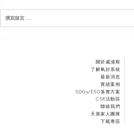
撰寫留言......
關於威浦斯
了解氧好系統
最新消息
實績案例
SDGs/ESG落實方案
CSR活動區
聯絡我們
天善家人團隊
下載專區