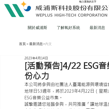
輸入要跑的文字
關於威浦斯
了解氧好系統
最新消息
首頁
＞
最新消息
>
內文
2023年4月14日
[活動預告]4/22 E
份心力
本公司將參與由社團法人臺灣能源與環境協
地球日53週年，將於2023年4月22日（
ESG音樂公益市集。
誠摯邀請您蒞臨參與，共同推廣「讓地球溫度