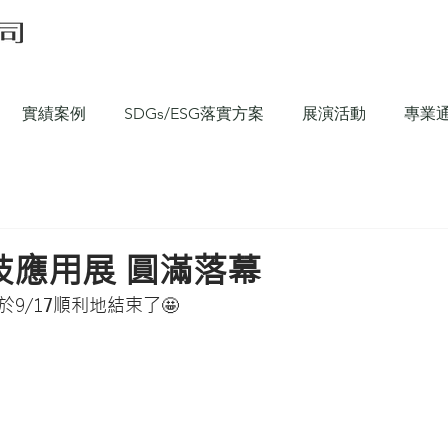
實績案例
SDGs/ESG落實方案
展演活動
專業
技應用展 圓滿落幕
展 於9/17順利地結束了🤩