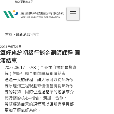
輸入要跑的文字
首頁
＞
最新消息
>
內文
2023年6月21日
氧好系統初級行銷企劃師課程 圓
滿結束
2023.06.17 TEAX（全外氣自然能轉換系
統）初級行銷企劃師課程圓滿結束
通過一天的課程，讓大家可以從氧好系
統原理到工程規劃來慢慢釐清對氧好系
統的認知，同時也透過簡單的遊戲來介
紹行銷的核心-相信、溝通、合作。
希望經過當天的課程可以讓所有學員都
更加了解氧好系統。