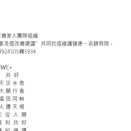
天善家人團隊組織
斷及提改善建議”共同抗疫維護健康。名額有限，
924505轉5934
WE+
        共  好
       天 災 永 息
       大 願 行 者
       福 田 同 耕
       人 遵 天 規
      天  從  人  願
      普  利  共  好
      善  的  循  環