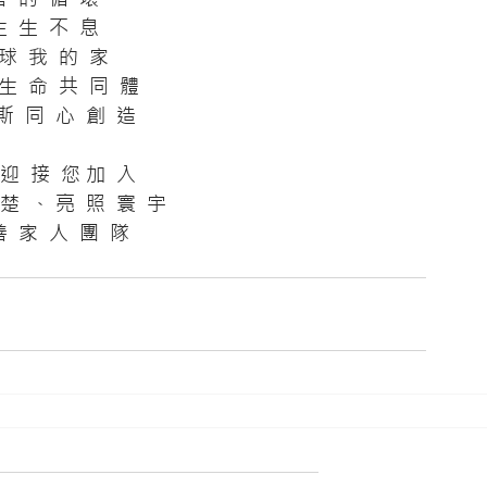
      生  生  不  息
 地  球  我  的  家
 類  生  命  共  同  體
浦  斯  同  心  創  造
 誠  迎  接  您 加  入
 翹  楚  、 亮  照  寰  宇
  天  善  家  人  團  隊