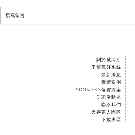
撰寫留言......
關於威浦斯
了解氧好系統
最新消息
實績案例
SDGs/ESG落實方案
CSR活動區
聯絡我們
天善家人團隊
下載專區