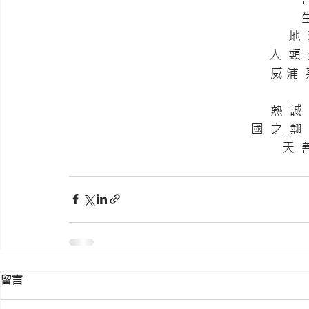
 
    
     人 
     威 
     熱 
     國  之 
     
留言