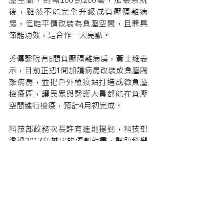
後，雖然不能完全升級成負壓隔離病
房，但能平價改裝為負壓空間，且兼具
節能功效，是合作一大亮點。
秀傳醫院有6間負壓隔離病房，黃士維表
示，目前正把1間加護病房改裝成負壓隔
離病房，並把戶外檢疫站打造成微負壓
檢疫區，讓民眾與醫護人員都能在負壓
空間進行檢疫，預計4月初完成。
科技部政務次長許有進則提到，科技部
透過2017年推出的價創計畫，幫助科學
研究成果產業化，像這次勤益科大與秀
傳醫院的合作就是很好的案例，截至目
前，累積已有19個團隊成立衍生新創公
司並成功募資超過新台幣18.9億元。