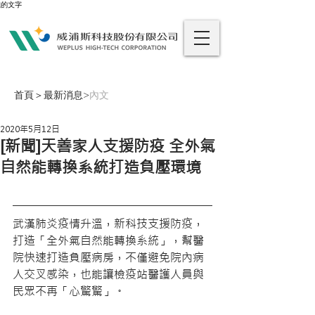
的文字
首頁
＞
最新消息
>
內文
2020年5月12日
[新聞]天善家人支援防疫 全外氣
自然能轉換系統打造負壓環境
武漢肺炎疫情升溫，新科技支援防疫，
打造「全外氣自然能轉換系統」，幫醫
院快速打造負壓病房，不僅避免院內病
人交叉感染，也能讓檢疫站醫護人員與
民眾不再「心驚驚」。