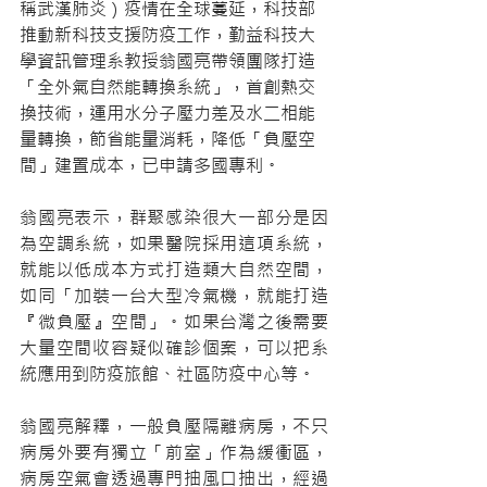
稱武漢肺炎）疫情在全球蔓延，科技部
推動新科技支援防疫工作，勤益科技大
學資訊管理系教授翁國亮帶領團隊打造
「全外氣自然能轉換系統」，首創熱交
換技術，運用水分子壓力差及水二相能
量轉換，節省能量消耗，降低「負壓空
間」建置成本，已申請多國專利。
翁國亮表示，群聚感染很大一部分是因
為空調系統，如果醫院採用這項系統，
就能以低成本方式打造類大自然空間，
如同「加裝一台大型冷氣機，就能打造
『微負壓』空間」。如果台灣之後需要
大量空間收容疑似確診個案，可以把系
統應用到防疫旅館、社區防疫中心等。
翁國亮解釋，一般負壓隔離病房，不只
病房外要有獨立「前室」作為緩衝區，
病房空氣會透過專門抽風口抽出，經過