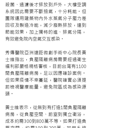
殺菌、過濾後才排放到戶外，大樓空調
系統因此需要不斷抽氣，十分耗能。但
團隊運用建築物內外水蒸氣分子壓力差
回收及製造冷能，減少廢熱排放，達到
節能效果，加上獨特的進、排氣分隔，
有效避免院內空氣交互感染。
秀傳醫院亞洲遠距微創手術中心院長黃
士維指出，負壓隔離病房需要經過衛生
福利部嚴格規格審核，目前台灣有1100
間負壓隔離病房，足以因應確診案例。
但如果疫情不幸蔓延，醫院確實必須提
前檢視醫療能量，避免院區成為感染源
頭。
黃士維表示，從無到有打造1間負壓隔離
病房，從負壓空間、前室到獨立衛浴，
成本約需300到800萬不等。如果打造負
壓空間，約需100到200萬，加裝系統