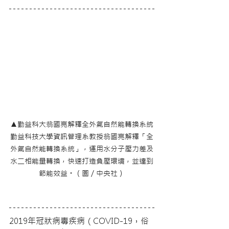
▲勤益科大翁國亮解釋全外氣自然能轉換系統
勤益科技大學資訊管理系教授翁國亮解釋「全
外氣自然能轉換系統」，運用水分子壓力差及
水二相能量轉換，快速打造負壓環境，並達到
節能效益。（圖／中央社）
2019年冠狀病毒疾病（COVID-19，俗