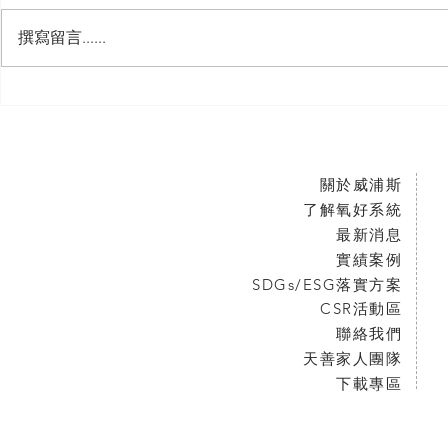
撰寫留言......
關於威浦斯
了解氧好系統
最新消息
實績案例
SDGs/ESG落實方案
CSR活動區
聯絡我們
天善家人團隊
下載專區