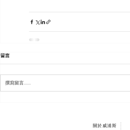
留言
撰寫留言......
關於威浦斯