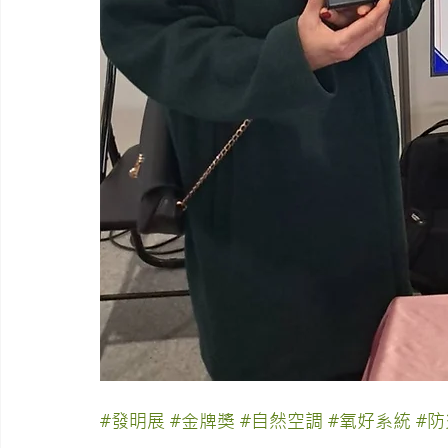
#發明展
#金牌獎
#自然空調
#氧好系統
#