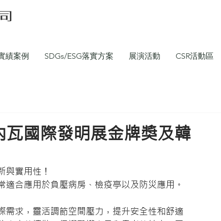
實績案例
SDGs/ESG落實方案
展演活動
CSR活動區
4日內瓦國際發明展金牌獎及韓
新與實用性！
常適合應用於負壓病房、檢疫亭以及防災應用。
際需求，靈活調節空間壓力，提升安全性和舒適