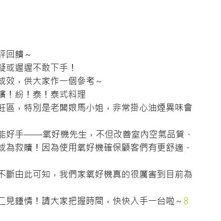
評回饋～
疑或遲遲不敢下手！
成效，供大家作一個參考～
繽！紛！泰！泰式料理
飪區，特別是老闆娘馬小姐，非常掛心油煙異味會
能好手——氧好機先生，不但改善室內空氣品質、
成為救贖！因為使用氧好機確保顧客們有更舒適、
不斷由此可知，我們家氧好機真的很厲害到目前為
二見鍾情！請大家把握時間，快快入手一台啦～
8