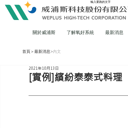
輸入要跑的文字
關於威浦斯
了解氧好系統
最新消息
首頁
＞
最新消息
>
內文
2021年10月13日
[實例]繽紛泰泰式料理