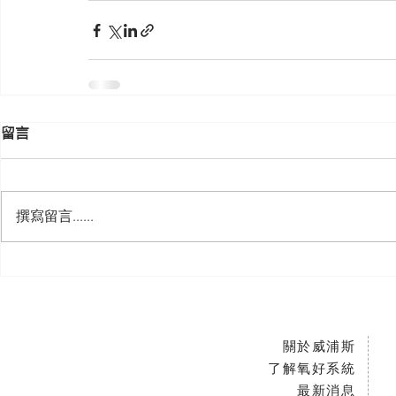
留言
撰寫留言......
關於威浦斯
了解氧好系統
最新消息