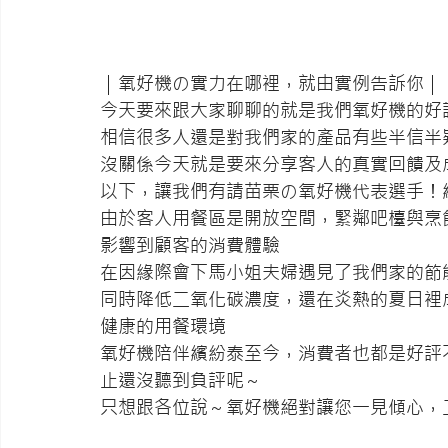
｜氧好機の實力在哪裡，就由實例告訴你｜
今天要來跟大家聊聊的就是我們氧好機的好
相信很多人還是對我們家的產品有些半信半
沒關係今天就是要來分享客人的真實回饋及
以下，讓我們有請苗栗の氧好機代表選手！
由於客人用餐區是開放空間，緊鄰吧檯與烹
影響到顧客的消費體驗
在因緣際會下馬小姐夫婦遇見了我們家的節
同時降低二氧化碳濃度，還在炎熱的夏日裡
健康的用餐環境
氧好機陪伴繽紛泰至今，消費者也都是好評
止還沒聽到負評呢～
只想跟各位說～氧好機絕對讓您一見傾心，