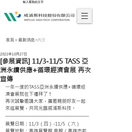
輸入要跑的文字
首頁
＞
最新消息
>
內文
2022年10月27日
[參展資訊] 11/3-11/5 TASS 亞
洲永續供應+循環經濟會展 再次
宣傳
一年一度的TASS亞洲永續供應+循環經
濟會展就在下禮拜了！
再次誠摯邀請大家，廣邀親朋好友一起
來逛展覽，共同光臨威浦斯科技。
展覽日期：11/3（四）-11/5 （六）
展覽地點：高雄展覽館 南館（高雄市前